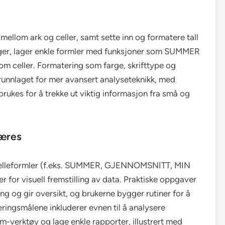
mellom ark og celler, samt sette inn og formatere tall
ger, lager enkle formler med funksjoner som SUMMER
 celler. Formatering som farge, skrifttype og
 grunnlaget for mer avansert analyseteknikk, med
 brukes for å trekke ut viktig informasjon fra små og
læres
 celleformler (f.eks. SUMMER, GJENNOMSNITT, MIN
for visuell fremstilling av data. Praktiske oppgaver
ing og gir oversikt, og brukerne bygger rutiner for å
æringsmålene inkluderer evnen til å analysere
am-verktøy og lage enkle rapporter, illustrert med