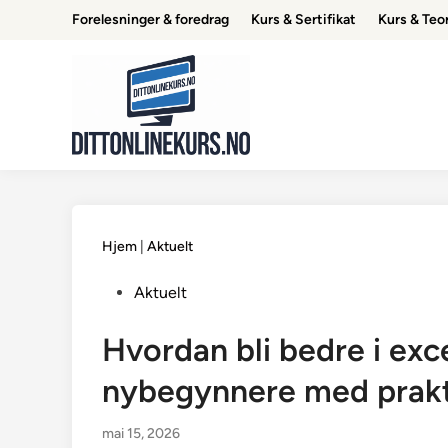
Skip
Forelesninger & foredrag
Kurs & Sertifikat
Kurs & Teor
to
content
Hjem
|
Aktuelt
Posted
Aktuelt
in
Hvordan bli bedre i exc
nybegynnere med prakt
mai 15, 2026