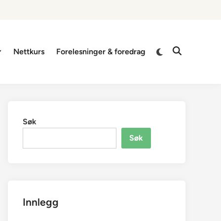
Switch
Nettkurs
Forelesninger & foredrag
Open
to
Search
dark
mode
Søk
Søk
Innlegg