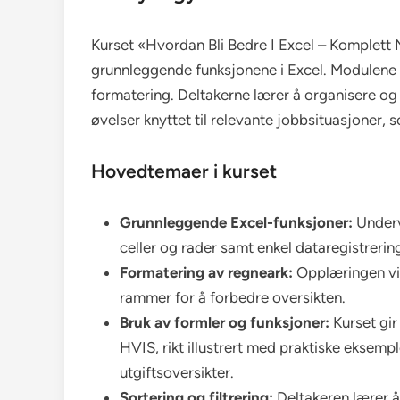
Kurset «Hvordan Bli Bedre I Excel – Komplett 
grunnleggende funksjonene i Excel. Modulene de
formatering. Deltakerne lærer å organisere og
øvelser knyttet til relevante jobbsituasjoner, s
Hovedtemaer i kurset
Grunnleggende Excel-funksjoner:
Underv
celler og rader samt enkel dataregistrerin
Formatering av regneark:
Opplæringen vis
rammer for å forbedre oversikten.
Bruk av formler og funksjoner:
Kurset gi
HVIS, rikt illustrert med praktiske eksempl
utgiftsoversikter.
Sortering og filtrering:
Deltakeren lærer å 