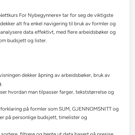
Nettkurs For Nybegynnere» tar for seg de viktigste
kker alt fra enkel navigering til bruk av formler og
 analysere data effektivt, med flere arbeidsbøker og
om budsjett og lister.
isningen dekker åpning av arbeidsbøker, bruk av
g.
er hvordan man tilpasser farger, tekststørrelse og
r forklaring på formler som SUM, GJENNOMSNITT og
er på personlige budsjett, timelister og
sortere, filtrere og hente ut data basert på presise