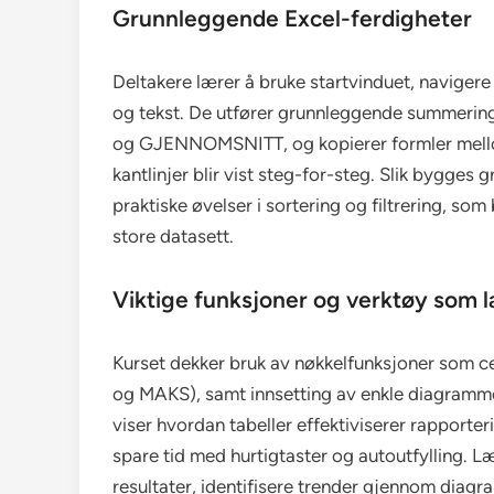
Grunnleggende Excel-ferdigheter
Deltakere lærer å bruke startvinduet, navigere 
og tekst. De utfører grunnleggende summerin
og GJENNOMSNITT, og kopierer formler mellom
kantlinjer blir vist steg-for-steg. Slik bygges
praktiske øvelser i sortering og filtrering, som
store datasett.
Viktige funksjoner og verktøy som 
Kurset dekker bruk av nøkkelfunksjoner som
og MAKS), samt innsetting av enkle diagrammer 
viser hvordan tabeller effektiviserer rapporter
spare tid med hurtigtaster og autoutfylling. L
resultater, identifisere trender gjennom diagr