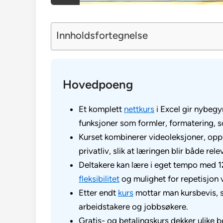
Innholdsfortegnelse
Hovedpoeng
Et komplett
nettkurs
i Excel gir nybeg
funksjoner som formler, formatering, 
Kurset kombinerer videoleksjoner, opp
privatliv, slik at læringen blir både re
Deltakere kan lære i eget tempo med 1
fleksibilitet
og mulighet for repetisjon
Etter endt
kurs
mottar man kursbevis, s
arbeidstakere og jobbsøkere.
Gratis- og betalingskurs dekker ulike b